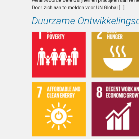
verantwoorde beleidslijnen en praktijken aan te ne
Door zich aan te melden voor UN Global […]
Duurzame Ontwikkelingsd