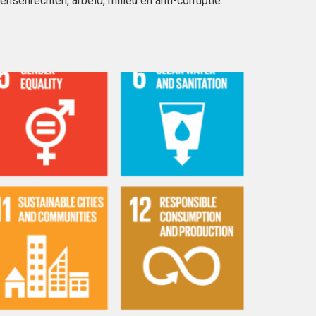
ensenrechten, arbeid, milieu en anti-corruptie.