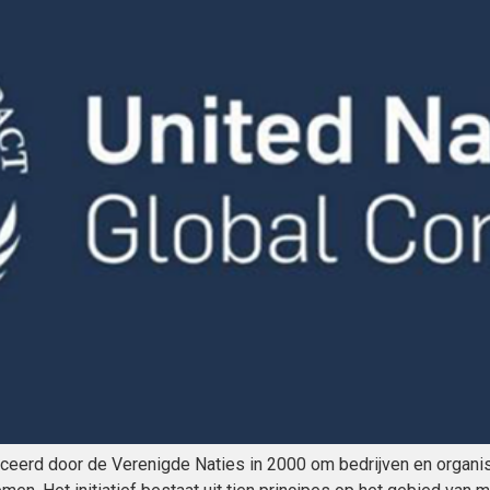
elanceerd door de Verenigde Naties in 2000 om bedrijven en orga