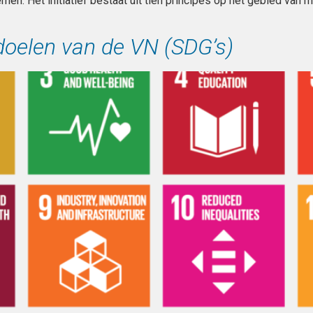
men. Het initiatief bestaat uit tien principes op het gebied van m
oelen van de VN (SDG’s)