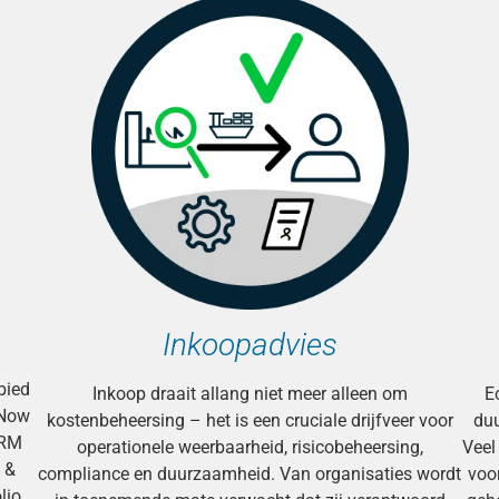
Inkoopadvies
bied
Inkoop draait allang niet meer alleen om
E
eNow
kostenbeheersing – het is een cruciale drijfveer voor
duu
PRM
operationele weerbaarheid, risicobeheersing,
Veel
 &
compliance en duurzaamheid. Van organisaties wordt
voo
lio