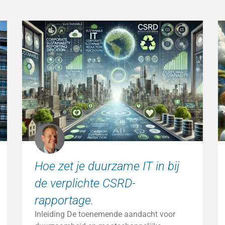
Hoe zet je duurzame IT in bij
de verplichte CSRD-
rapportage.
Inleiding De toenemende aandacht voor