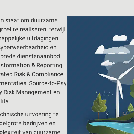
s in staat om duurzame
oei te realiseren, terwijl
chappelijke uitdagingen
 cyberweerbaarheid en
s brede dienstenaanbod
sformation & Reporting,
rated Risk & Compliance
ntaties, Source-to-Pay
ty Risk Management en
ity.
echnische uitvoering te
delgrote bedrijven en
plexiteit van duurzame