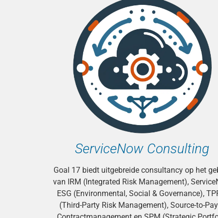
ServiceNow Consulting
Goal 17 biedt uitgebreide consultancy op het ge
van IRM (Integrated Risk Management), Servic
ESG (Environmental, Social & Governance), T
(Third-Party Risk Management), Source-to-Pay
Contractmanagement en SPM (Strategic Portfo