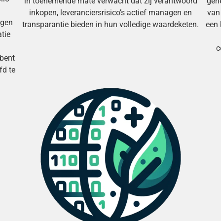
in toenemende mate verwacht dat zij verantwoord
gehe
inkopen, leveranciersrisico’s actief managen en
van 
ngen
transparantie bieden in hun volledige waardeketen.
een 
tie
c
 bent
fd te