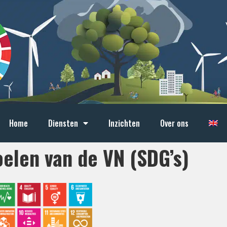
Home
Diensten
Inzichten
Over ons
elen van de VN (SDG’s)