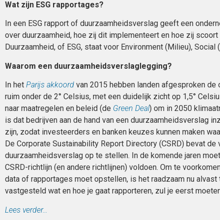
Wat zijn ESG rapportages?
In een ESG rapport of duurzaamheidsverslag geeft een ondernem
over duurzaamheid, hoe zij dit implementeert en hoe zij scoort
Duurzaamheid, of ESG, staat voor Environment (Milieu), Social 
Waarom een duurzaamheidsverslaglegging?
In het
Parijs akkoord
van 2015 hebben landen afgesproken de o
ruim onder de 2° Celsius, met een duidelijk zicht op 1,5° Celsi
naar maatregelen en beleid (de
Green Deal
) om in 2050 klimaat
is dat bedrijven aan de hand van een duurzaamheidsverslag i
zijn, zodat investeerders en banken keuzes kunnen maken waar
De Corporate Sustainability Report Directory (CSRD) bevat de v
duurzaamheidsverslag op te stellen. In de komende jaren moe
CSRD-richtlijn (en andere richtlijnen) voldoen. Om te voorkome
data of rapportages moet opstellen, is het raadzaam nu alvast t
vastgesteld wat en hoe je gaat rapporteren, zul je eerst moete
Lees verder…