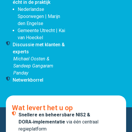
écht in de praktijk
Nederlandse
Spoorwegen | Marijn
den Engelse
Gemeente Utrecht | Kai
van Hoeckel
Discussie met klanten &
experts
Michael Oosten &
Sandeep Gangaram
Panday
Netwerkborrel
Wat levert het u op
Snellere en beheersbare NIS2 &
DORA‑implementatie
via één centraal
regieplatform