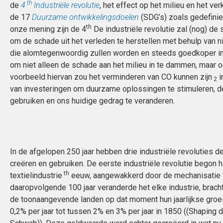
th
de
4
Industriële revolutie
, het effect op het milieu en het v
de 17
Duurzame ontwikkelingsdoelen
(SDG’s) zoals gedefinie
th
onze mening zijn de 4
De industriële revolutie zal (nog) de
om de schade uit het verleden te herstellen met behulp van 
die alomtegenwoordig zullen worden en steeds goedkoper in
om niet alleen de schade aan het milieu in te dammen, maar o
voorbeeld hiervan zou het verminderen van CO kunnen zijn
i
2
van investeringen om duurzame oplossingen te stimuleren, d
gebruiken en ons huidige gedrag te veranderen.
In de afgelopen 250 jaar hebben drie industriële revoluties
creëren en gebruiken. De eerste industriële revolutie begon
th
textielindustrie
eeuw, aangewakkerd door de mechanisatie v
daaropvolgende 100 jaar veranderde het elke industrie, bracht
de toonaangevende landen op dat moment hun jaarlijkse gro
0,2% per jaar tot tussen 2% en 3% per jaar in 1850 ((Shaping d