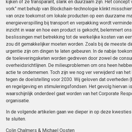
kijken of ze transparant, slank en duurzaam zijn. Het concept 
vork” met behulp van Blockchain-technologie klinkt misschien
van onze toekomst om lokale producten op een duurzame man
energieverspilling bij transport en verpakking wordt verminde
inzicht in waar en hoe een product is gekocht, belemmert on
beslissingen met betrekking tot de werkelijke kosten van ee
zou dit gemakkelijker moeten worden. Zoals bij de meeste di
urgentie zijn om dingen te laten gebeuren. In de nabije toeko
de toeleveringsketen worden gedreven door zowel de consum
overheidsrichtlijnen. De milieuproblemen om ons heen hebbe
actie te ondernemen. Toch zijn we nog ver verwijderd van he
tegen de doelstelling voor 2030. Wij geloven dat overheden (
en regelgeving en stimuleringsfondsen. Het gevolg hiervan i
waarschijnlijk onderdeel gaat worden van het Corporate Respo
organisatie.
In de volgende artikelen gaan we dieper in op deze kwesties e
te sluiten.
Colin Chalmers & Michael Oosten