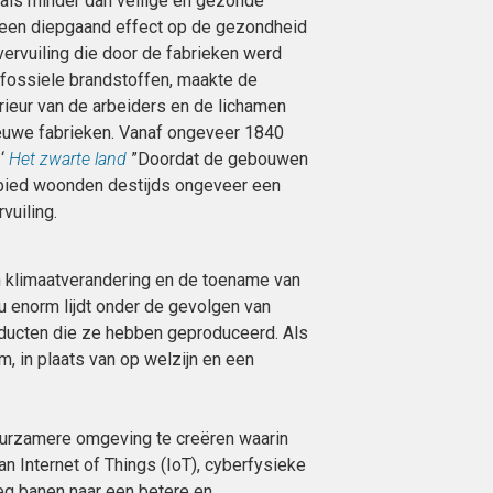
als minder dan veilige en gezonde
en diepgaand effect op de gezondheid
 vervuiling die door de fabrieken werd
fossiele brandstoffen, maakte de
ieur van de arbeiders en de lichamen
euwe fabrieken. Vanaf ongeveer 1840
‘
Het zwarte land
”Doordat de gebouwen
 gebied woonden destijds ongeveer een
vuiling.
 klimaatverandering en de toename van
eu enorm lijdt onder de gevolgen van
roducten die ze hebben geproduceerd. Als
om, in plaats van op welzijn en een
uurzamere omgeving te creëren waarin
 Internet of Things (IoT), cyberfysieke
eg banen naar een betere en