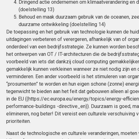
Dringend actie ondernemen om klimaatverandering en d
(doelstelling 13)
Behoud en maak duurzaam gebruik van de oceanen, zee
duurzame ontwikkeling (doelstelling 14)
De toepassing en het gebruik van technologie kunnen de huid
uitdagingen verbeteren of verergeren, afhankelijk van of org
onderdeel van een bedrijfsstrategie. Ze kunnen worden bescho
het ontwerpen van OT / IT-architecturen die de bedrijfsstrate
voorbeeld van iets dat dankzij cloud computing gemakkelijker
gemakkelijk kunnen verkleinen wanneer ze niet nodig zijn en 
verminderen. Een ander voorbeeld is het stimuleren van org
“prosumenten” te worden en hun eigen schone (zonne) energi
tegenwicht te bieden aan het feit dat gebouwen alleen al goe
in de EU ((https://ec.europa.eu/energy/topics/energy-efficie
performance-buildings -directive_en)). Duurzaam is goed, m
elimineren, nog beter! Dit vereist een culturele verschuiving
prioriteiten.
Naast de technologische en culturele veranderingen, moeten