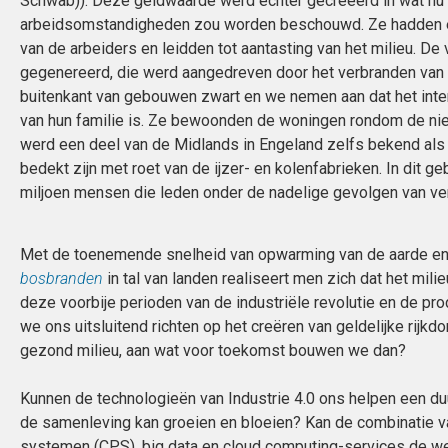
Schwab)). Deze geldwaarde werd echter gecreëerd in wat nu 
arbeidsomstandigheden zou worden beschouwd. Ze hadden e
van de arbeiders en leidden tot aantasting van het milieu. De
gegenereerd, die werd aangedreven door het verbranden van 
buitenkant van gebouwen zwart en we nemen aan dat het inter
van hun familie is. Ze bewoonden de woningen rondom de ni
werd een deel van de Midlands in Engeland zelfs bekend als 
bedekt zijn met roet van de ijzer- en kolenfabrieken. In dit
miljoen mensen die leden onder de nadelige gevolgen van ver
Met de toenemende snelheid van opwarming van de aarde en
bosbranden
in tal van landen realiseert men zich dat het mili
deze voorbije perioden van de industriële revolutie en de p
we ons uitsluitend richten op het creëren van geldelijke rijkd
gezond milieu, aan wat voor toekomst bouwen we dan?
Kunnen de technologieën van Industrie 4.0 ons helpen een d
de samenleving kan groeien en bloeien? Kan de combinatie van
systemen (CPS), big data en cloud computing-services de w