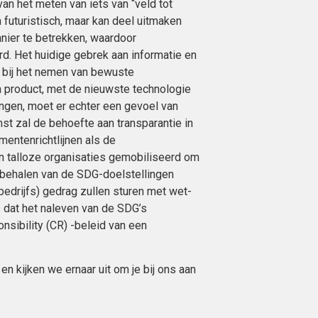
van het meten van iets van “veld tot
 futuristisch, maar kan deel uitmaken
ier te betrekken, waardoor
rd. Het huidige gebrek aan informatie en
s bij het nemen van bewuste
n product, met de nieuwste technologie
ngen, moet er echter een gevoel van
mst zal de behoefte aan transparantie in
entenrichtlijnen als de
n talloze organisaties gemobiliseerd om
t behalen van de SDG-doelstellingen
bedrijfs) gedrag zullen sturen met wet-
s dat het naleven van de SDG’s
nsibility (CR) -beleid van een
n kijken we ernaar uit om je bij ons aan